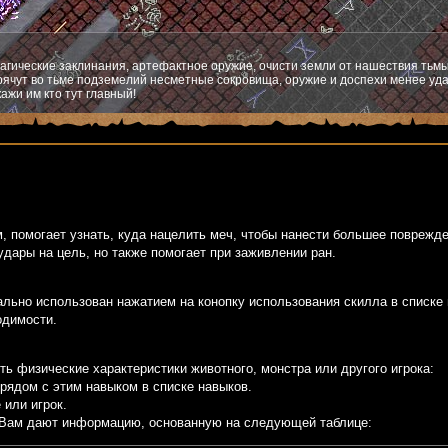
агические заклинания, артефактное оружие, очисти земли от нашествия тьмы
ячут во тьме подземелий несметные сокровища, оружие и доспехи менее уда
ажи им кто тут главный!
, помогает узнать, куда нацелить меч, чтобы нанести большее поврежд
удары на цель, но также помогает при заживлении ран.
льно использован нажатием на конопку использования скилла в списке 
одимости.
ь физические характеристики животного, монстра или другого игрока:
рядом с этим навыком в списке навыков.
 или игрок.
 Вам дают информацию, основанную на следующей таблице: