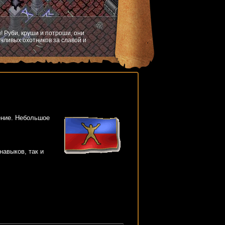
! Руби, круши и потроши, они
чливых охотников за славой и
ение. Небольшое
навыков, так и