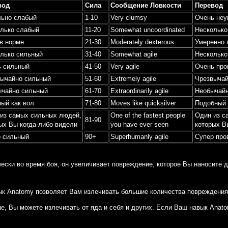
вод
Сила
Сообщение Ловкости
Перевод
ьно слабый
1-10
Very clumsy
Очень не
лько слабый
11-20
Somewhat uncoordinated
Несколько
в норме
21-30
Moderately dexterous
Умеренно 
лько сильный
31-40
Somewhat agile
Несколько
ь сильный
41-50
Very agile
Очень про
ычайно сильный
51-60
Extremely agile
Чрезвычай
ычайно сильный
61-70
Extraordinarily agile
Необычайн
ый как вол
71-80
Moves like quicksilver
Подобный 
из самых сильных людей,
One of the fastest people
Один из с
81-90
ых Вы когда-либо видели
you have ever seen
которых В
 сильный
90+
Superhumanly agile
Супер про
ески во время боя, он увеличивает повреждение, которое Вы наносите д
вык Anatomy позволяет Вам излечивать большие количества повреждения
, Вы можете излечивать от яда и себя и других. Если Ваш навык Anat