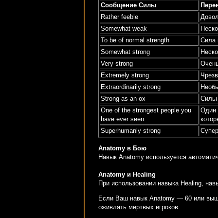
Сообщение Силы
Пере
Rather feeble
Довол
Somewhat weak
Неско
To be of normal strength
Сила 
Somewhat strong
Неско
Very strong
Очен
Extremely strong
Чрезв
Extraordinarily strong
Необ
Strong as an ox
Сильн
One of the strongest people you
Один 
have ever seen
котор
Superhumanly strong
Супер
Anatomy в Бою
Навык Anatomy используется автоматич
Anatomy и Healing
При использовании навыка Healing, на
Если Ваш навык Anatomy — 60 или выше
оживлять мертвых игроков.