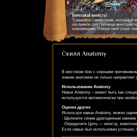
Уничтожай нечисть!
"Сражайся с монстрами, используй м
заслужили это! Полчища монстров пр
сокровищами. Покори свой страх, пок
Скилл Anatomy
В жестоком бою с хорошим противником
знание анатомии не только направляет 
Использование Anatomy
Навык Anatomy – может быть как специа
используется автоматически при необх
Оценка других
Используя навык Anatomy, можно оценит
· Щелкните синим драгоценным камнем 
· Определите Цель — монстр, животное
Если навык был использован успешно,