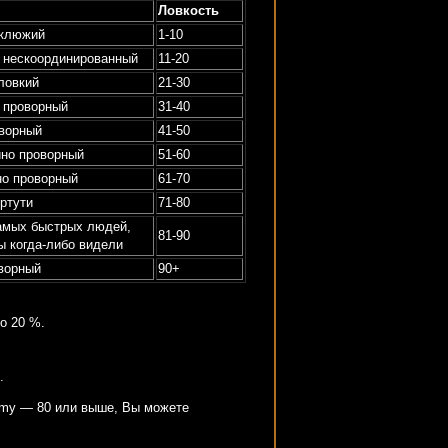
Ловкость
уклюжий
1-10
 нескоординированный
11-20
ловкий
21-30
 проворный
31-40
ворный
41-50
но проворный
51-60
о проворный
61-70
ртути
71-80
амых быстрых людей,
81-90
ы когда-либо видели
ворный
90+
о 20 %.
.
omy — 80 или выше, Вы можете