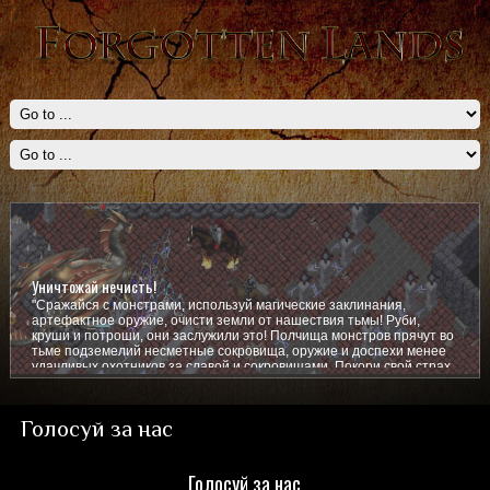
Уничтожай нечисть!
"Сражайся с монстрами, используй магические заклинания,
артефактное оружие, очисти земли от нашествия тьмы! Руби,
круши и потроши, они заслужили это! Полчища монстров прячут во
тьме подземелий несметные сокровища, оружие и доспехи менее
удачливых охотников за славой и сокровищами. Покори свой страх,
покажи им кто тут главный!
Голосуй за нас
Голосуй за нас