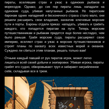
пираты, вселявшие страх и ужас в одиноких рыбаков и
мореходов. Однако, до сих пор пираты лишь нападали на
одинокие суда, убивая напуганных рыбаков. Но пиратским
баронам одних нападений и бесконечного страха стало мало, они
решили расширить свои владения, захватив ключевые морские
пути и порты. Бароны отдали приказ: нападать, убивать и грабить
каждого, кто попадется пиратам на пути. Теперь морским
путешествинникам и рыбакам придется еще более несладко, чем
было раньше. Грабя морские суда, пираты расширяют свою
империю, вселяют страх и ужас в морских путешественников и
строят планы по захвату всех известных морей и океанов.
Суждено ли сбиться этим планам, решать только вам!
Отныне каждый павший от рук пиратов игрок, может легко
лишиться всей своей добычи и экипировки. Убивая игрока, пираты
грабят его судно, обворовывают труп и забирают награбленное
себе, складывая все в трюм.