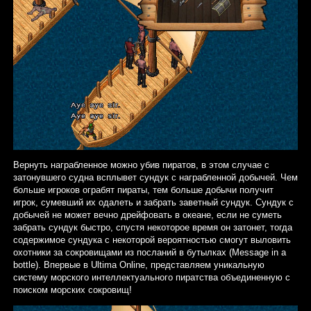
Вернуть награбленное можно убив пиратов, в этом случае с
затонувшего судна всплывет сундук с награбленной добычей. Чем
больше игроков ограбят пираты, тем больше добычи получит
игрок, сумевший их одалеть и забрать заветный сундук. Сундук с
добычей не может вечно дрейфовать в океане, если не суметь
забрать сундук быстро, спустя некоторое время он затонет, тогда
содержимое сундука с некоторой вероятностью смогут выловить
охотники за сокровищами из посланий в бутылках (Message in a
bottle). Впервые в Ultima Online, представляем уникальную
систему морского интеллектуального пиратства объединенную с
поиском морских сокровищ!