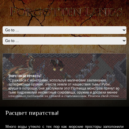
Уничтожай нечисть!
"Сражайся с монстрами, используй магические заклинания,
артефактное оружие, очисти земли от нашествия тьмы! Руби,
круши и потроши, они заслужили это! Полчища монстров прячут во
тьме подземелий несметные сокровища, оружие и доспехи менее
удачливых охотников за славой и сокровищами. Покори свой страх,
покажи им кто тут главный!
Расцвет пиратства!
Много воды утекло с тех пор как морские просторы заполонили